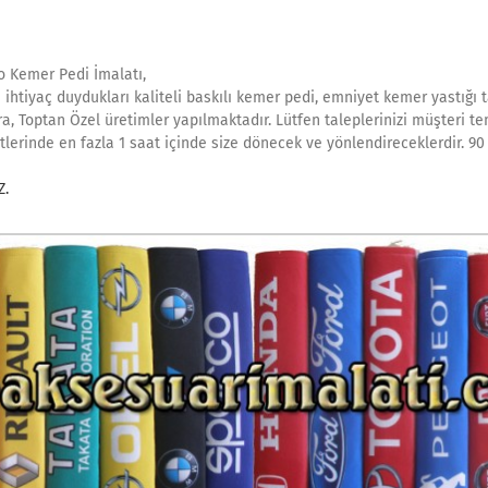
o Kemer Pedi İmalatı,
 ihtiyaç duydukları kaliteli baskılı kemer pedi, emniyet kemer yastığı 
a, Toptan Özel üretimler yapılmaktadır. Lütfen taleplerinizi müşteri tem
erinde en fazla 1 saat içinde size dönecek ve yönlendireceklerdir. 90 
Z.