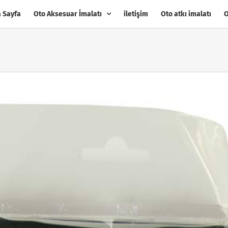
 Sayfa
Oto Aksesuar İmalatı
iletişim
Oto atkı imalatı
O