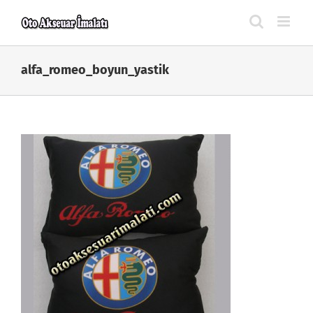
Skip
to
content
alfa_romeo_boyun_yastik