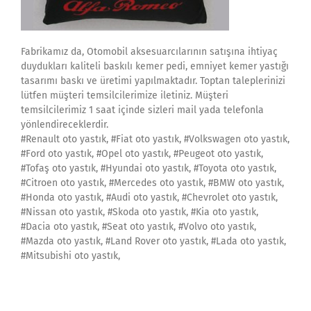
Fabrikamız da, Otomobil aksesuarcılarının satışına ihtiyaç
duydukları kaliteli baskılı kemer pedi, emniyet kemer yastığı
tasarımı baskı ve üretimi yapılmaktadır. Toptan taleplerinizi
lütfen müşteri temsilcilerimize iletiniz. Müşteri
temsilcilerimiz 1 saat içinde sizleri mail yada telefonla
yönlendireceklerdir.
#Renault oto yastık, #Fiat oto yastık, #Volkswagen oto yastık,
#Ford oto yastık, #Opel oto yastık, #Peugeot oto yastık,
#Tofaş oto yastık, #Hyundai oto yastık, #Toyota oto yastık,
#Citroen oto yastık, #Mercedes oto yastık, #BMW oto yastık,
#Honda oto yastık, #Audi oto yastık, #Chevrolet oto yastık,
#Nissan oto yastık, #Skoda oto yastık, #Kia oto yastık,
#Dacia oto yastık, #Seat oto yastık, #Volvo oto yastık,
#Mazda oto yastık, #Land Rover oto yastık, #Lada oto yastık,
#Mitsubishi oto yastık,