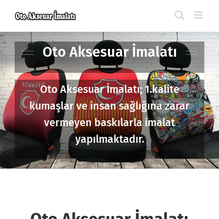
Skip
to
content
Oto Aksesuar İmalatı
Oto Aksesuar İmalatı; 1.kalite
kumaşlar ve insan sağlığına zarar
vermeyen baskılarla imalat
yapılmaktadır.