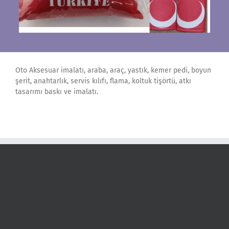
Oto Aksesuar imalatı, araba, araç, yastık, kemer pedi, boyun
şerit, anahtarlık, servis kılıfı, flama, koltuk tişörtü, atkı
tasarımı baskı ve imalatı.