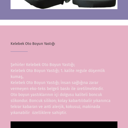
Kelebek Oto Boyun Yastığı
Şehirler Kelebek Oto Boyun Yastığı;
Kelebek Oto Boyun Yastığı; 1. kalite regule döşemlik
kumaş,
Kelebek Oto Boyun Yastığı; İnsan sağlığına zarar
vermeyen eko-teks belgeli baskı ile üretilmektedir.
Oto boyun yastıklarının içi dolgusu kaliteli boncuk
slikondur. Boncuk silikon; kolay kabartılıbalir yıkanınca
tekrar kabaran ve anti alerjik, kokusuz, makinada
yıkanabilir özelliklere sahiptir.