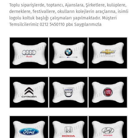
Toplu siparişlerde, toptancı, Ajanslara, Şirketlere, kulüplere,
derneklere, festivallere, okulların kolejlerin araçlarına, isimli
logolu koltuk başlığı çalışmaları yapılmaktadır. Müşteri
Temsilcilerimiz 0212 5450110 pbx Saygılarımızla