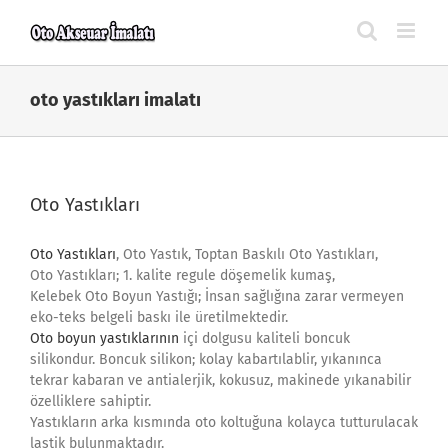
Skip
to
content
oto yastıkları imalatı
Oto Yastıkları
Oto Yastıkları
, Oto Yastık, Toptan Baskılı Oto Yastıkları,
Oto Yastıkları; 1. kalite regule döşemelik kumaş,
Kelebek Oto Boyun Yastığı; İnsan sağlığına zarar vermeyen
eko-teks belgeli baskı ile üretilmektedir.
Oto boyun yastıklarının
içi dolgusu kaliteli boncuk
silikondur. Boncuk silikon; kolay kabartılablir, yıkanınca
tekrar kabaran ve antialerjik, kokusuz, makinede yıkanabilir
özelliklere sahiptir.
Yastıkların arka kısmında oto koltuğuna kolayca tutturulacak
lastik bulunmaktadır.