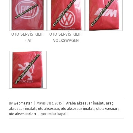
OTO SERVİS KILIFI
OTO SERVİS KILIFI
FİAT
VOLKSWAGEN
By
webmaster
|
Mayıs 31st, 2015
|
Araba aksesuar imalatı
,
araç
aksesuar imalatı
,
oto aksesuar
,
oto aksesuar imalatı
,
oto aksesuarı
,
araba
oto aksesuarları
|
yorumlar kapalı
servis
kılıfları
için