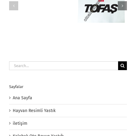
Oto
Emniyet
Baskılı Oto Havlu
Oto Kemer Pedi
Kemer
Yastığı
Search
for:
Sayfalar
Ana Sayfa
Hayvan Resimli Yastık
iletişim