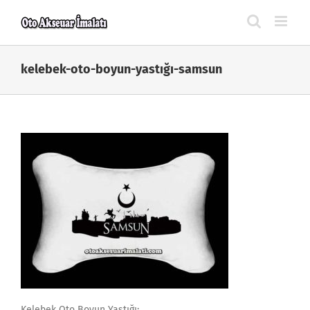
Skip
to
content
kelebek-oto-boyun-yastığı-samsun
Kelebek Oto Boyun Yastığı;