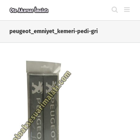
Skip
to
content
peugeot_emniyet_kemeri-pedi-gri