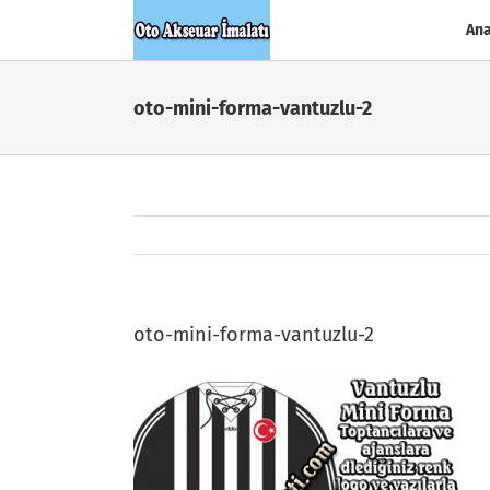
Skip
Ana
to
content
oto-mini-forma-vantuzlu-2
oto-mini-forma-vantuzlu-2