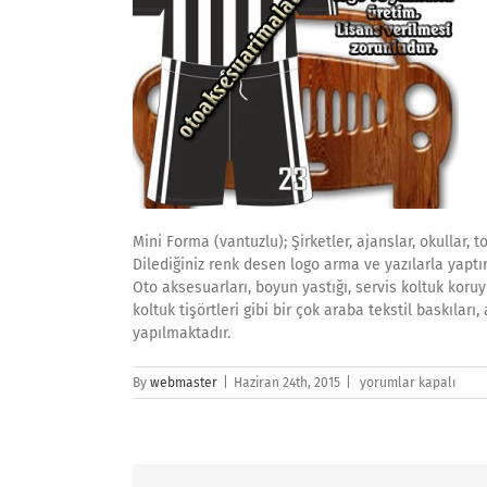
Mini Forma (vantuzlu); Şirketler, ajanslar, okullar, t
Dilediğiniz renk desen logo arma ve yazılarla yaptıra
Oto aksesuarları, boyun yastığı, servis koltuk koruyu
koltuk tişörtleri gibi bir çok araba tekstil baskılar
yapılmaktadır.
oto-
By
webmaster
|
Haziran 24th, 2015
|
yorumlar kapalı
mini-
forma-
vantuzlu-
2
için