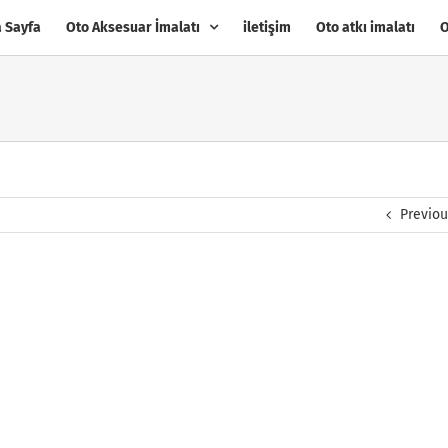
 Sayfa
Oto Aksesuar İmalatı
iletişim
Oto atkı imalatı
O
Previo