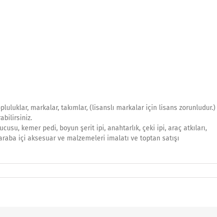
opluluklar, markalar, takımlar, (lisanslı markalar için lisans zorunludur.)
bilirsiniz.
cusu, kemer pedi, boyun şerit ipi, anahtarlık, çeki ipi, araç atkıları,
ı, araba içi aksesuar ve malzemeleri imalatı ve toptan satışı