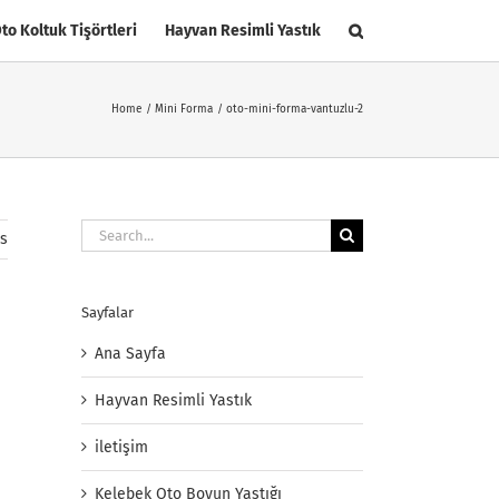
to Koltuk Tişörtleri
Hayvan Resimli Yastık
Home
Mini Forma
oto-mini-forma-vantuzlu-2
Search
us
for:
Sayfalar
Ana Sayfa
Hayvan Resimli Yastık
iletişim
Kelebek Oto Boyun Yastığı