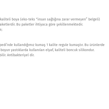
 kaliteli boya (eko-teks “insan sağlığına zarar vermeyen” belgeli)
paketlerdir. Bu paketler ihtiyaca göre şekillenmektedir.
e;
edi’nde kullandığımız kumaş 1 kalite regule kumaştır. Bu ürünlerde
yun yastıklarda kullanılan elyaf, kaliteli boncuk silikondur.
lir. Antibakteriyel dir.