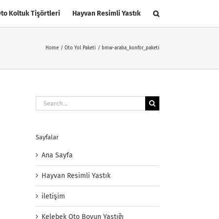
to Koltuk Tişörtleri
Hayvan Resimli Yastık
Home
Oto Yol Paketi
bmw-araba_konfor_paketi
Search
for:
Sayfalar
Ana Sayfa
Hayvan Resimli Yastık
iletişim
Kelebek Oto Boyun Yastığı