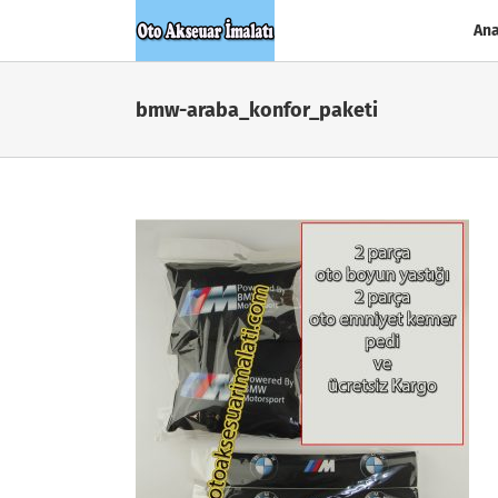
Skip
Ana
to
content
bmw-araba_konfor_paketi