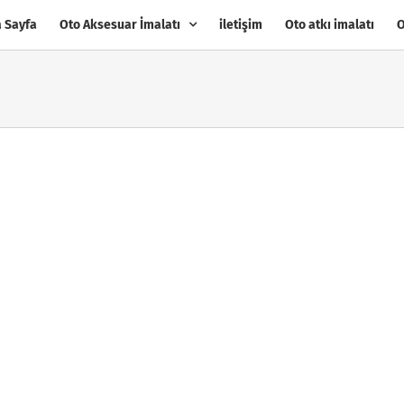
 Sayfa
Oto Aksesuar İmalatı
iletişim
Oto atkı imalatı
O