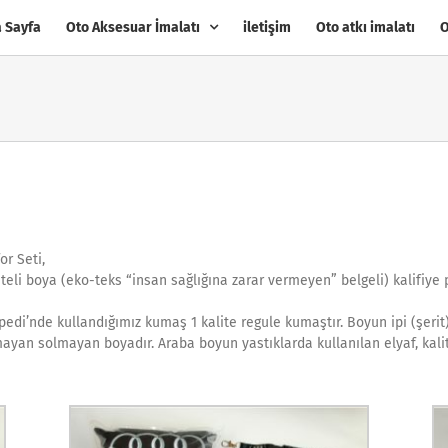
 Sayfa
Oto Aksesuar İmalatı
iletişim
Oto atkı imalatı
O
or Seti,
iteli boya (eko-teks “insan sağlığına zarar vermeyen” belgeli) kalifiye p
di’nde kullandığımız kumaş 1 kalite regule kumaştır. Boyun ipi (şerit) 
ayan solmayan boyadır. Araba boyun yastıklarda kullanılan elyaf, kalit